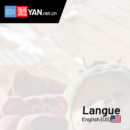
YAN
.net.cn
Langue
English (US)