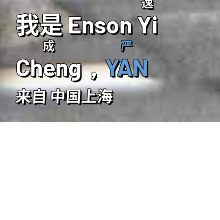
逸
我是 Enson
Yi
成
严
Cheng
，
YAN
来自 中国上海
关于 我
简介
教育
音乐
欢迎访问我的网站。我是 Enson，来自中国上海，
目前居住于加拿大温哥华，正在西蒙菲莎大学
(Simon Fraser University) 互动艺术与技术学院